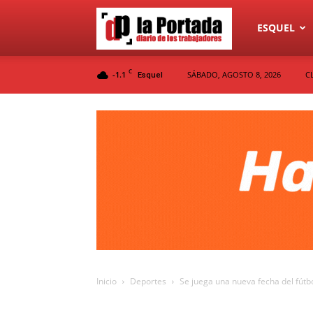
Diario
ESQUEL
C
-1.1
SÁBADO, AGOSTO 8, 2026
C
Esquel
La
Portada
Inicio
Deportes
Se juega una nueva fecha del fútb