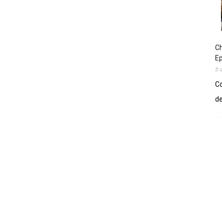
Ch
E
8 
Co
de