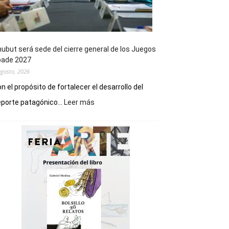
ubut será sede del cierre general de los Juegos
pade 2027
agosto, 2026
n el propósito de fortalecer el desarrollo del
:
porte patagónico...
Leer más
Chubut
será
sede
del
cierre
general
de
los
Juegos
Epade
2027