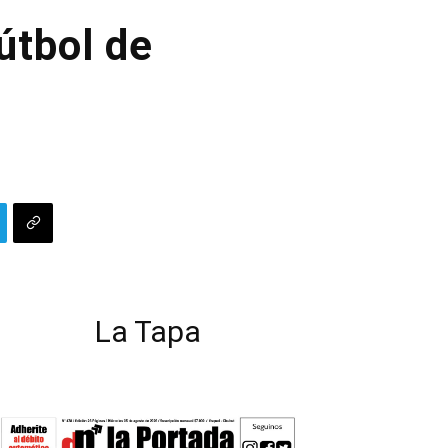
útbol de
La Tapa