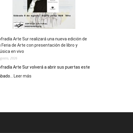
fradía Arte Sur realizará una nueva edición de
 Feria de Arte con presentación de libro y
sica en vivo
agosto, 2026
fradía Arte Sur volverá a abrir sus puertas este
:
bado...
Leer más
Cofradía
Arte
Sur
realizará
una
nueva
edición
de
su