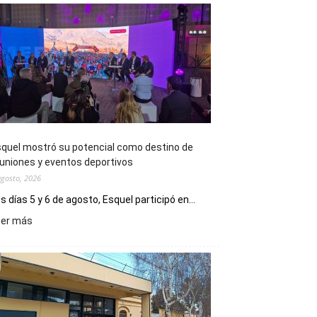
quel mostró su potencial como destino de
uniones y eventos deportivos
agosto, 2026
s días 5 y 6 de agosto, Esquel participó en...
:
eer más
Esquel
mostró
su
potencial
como
destino