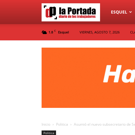
Diario
ESQUEL
C
1.8
VIERNES, AGOSTO 7, 2026
CL
Esquel
La
Portada
Inicio
Politica
Asumió el nuevo subsecretario de Se
Politica