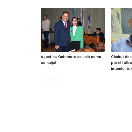
Agustina Kadomoto asumió como
Chubut decr
concejal
por el fall
intendente