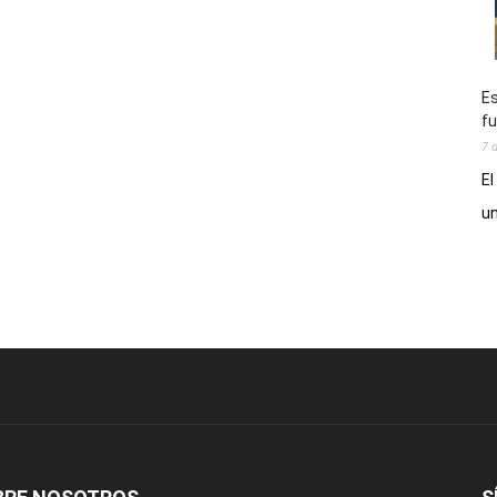
Es
fu
7 
El
un