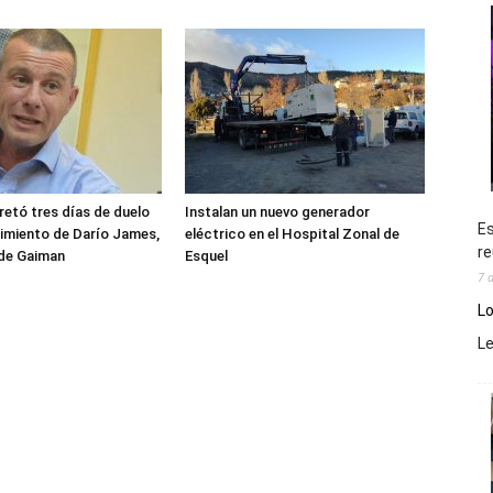
etó tres días de duelo
Instalan un nuevo generador
Es
ecimiento de Darío James,
eléctrico en el Hospital Zonal de
re
 de Gaiman
Esquel
7 
Lo
L