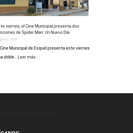
de
reuniones
y
eventos
te viernes, el Cine Municipal presenta dos
deportivos
nciones de Spider Man: Un Nuevo Día
agosto, 2026
 Cine Municipal de Esquel presenta este viernes
:
a doble...
Leer más
Este
viernes,
el
Cine
Municipal
presenta
dos
funciones
de
Spider
Man:
Un