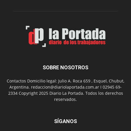
Peña
Folclór
Municip
por
el
Día
del
Folclor
SOBRE NOSOTROS
Contactos Domicilio legal: Julio A. Roca 659 , Esquel, Chubut,
Argentina. redaccion@diariolaportada.com.ar I 02945 69-
2334 Copyright 2025 Diario La Portada. Todos los derechos
reservados.
SÍGANOS