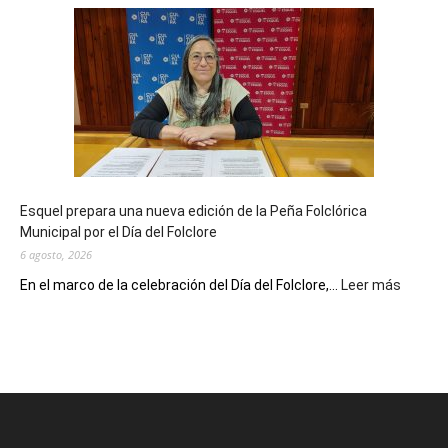
Biblioteca
Municipal
celebra
sus
90
años
con
un
Conversatorio
de
Esquel prepara una nueva edición de la Peña Folclórica
Escritores
Municipal por el Día del Folclore
Locales
6 agosto, 2026
:
En el marco de la celebración del Día del Folclore,...
Leer más
Esquel
prepar
una
nueva
edición
de
la