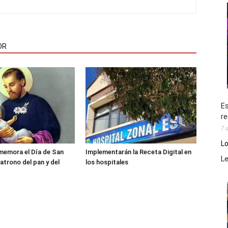
OR
Es
re
7 
Lo
memora el Día de San
Implementarán la Receta Digital en
L
atrono del pan y del
los hospitales