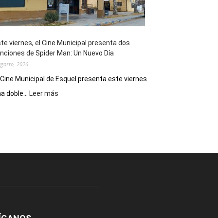
de
reuniones
y
eventos
te viernes, el Cine Municipal presenta dos
deportivos
nciones de Spider Man: Un Nuevo Día
agosto, 2026
 Cine Municipal de Esquel presenta este viernes
:
a doble...
Leer más
Este
viernes,
el
Cine
Municipal
presenta
dos
funciones
de
Spider
Man:
Un