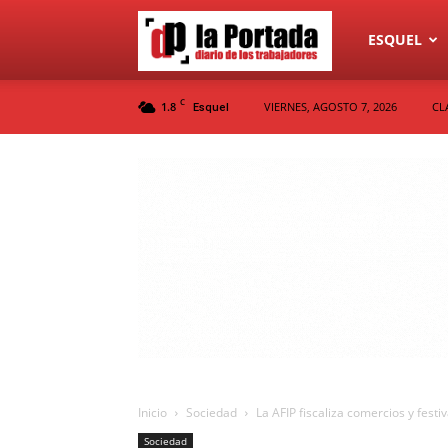
Diario
ESQUEL
C
1.8
VIERNES, AGOSTO 7, 2026
CL
Esquel
La
Portada
Inicio
Sociedad
La AFIP fiscaliza comercios y festiv
Sociedad