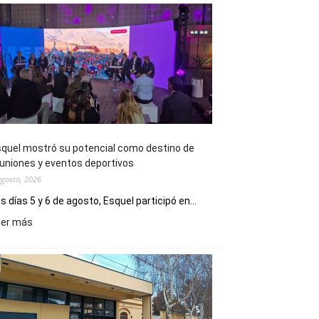
quel mostró su potencial como destino de
uniones y eventos deportivos
agosto, 2026
s días 5 y 6 de agosto, Esquel participó en...
:
eer más
Esquel
mostró
su
potencial
como
destino