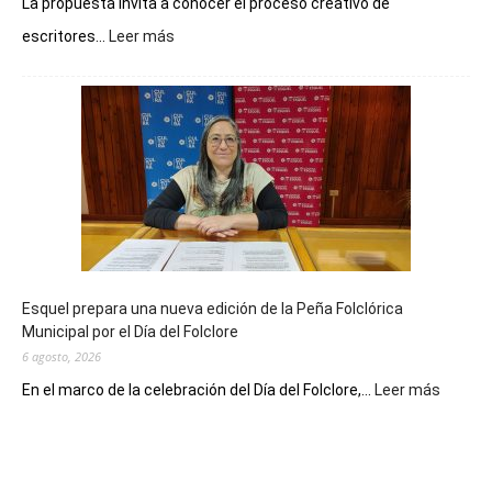
La propuesta invita a conocer el proceso creativo de
:
escritores...
Leer más
La
Biblioteca
Municipal
celebra
sus
90
años
con
un
Conversatorio
de
Esquel prepara una nueva edición de la Peña Folclórica
Escritores
Municipal por el Día del Folclore
Locales
6 agosto, 2026
:
En el marco de la celebración del Día del Folclore,...
Leer más
Esquel
prepar
una
nueva