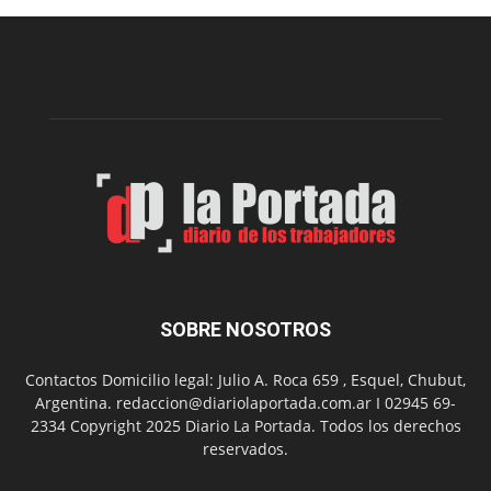
edición
de
la
Peña
Folclór
Municip
por
el
Día
del
Folclor
SOBRE NOSOTROS
Contactos Domicilio legal: Julio A. Roca 659 , Esquel, Chubut,
Argentina. redaccion@diariolaportada.com.ar I 02945 69-
2334 Copyright 2025 Diario La Portada. Todos los derechos
reservados.