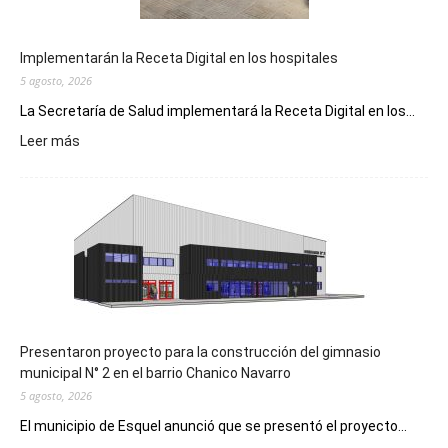
Implementarán la Receta Digital en los hospitales
5 agosto, 2026
La Secretaría de Salud implementará la Receta Digital en los...
:
Leer más
Implementarán
la
Receta
Digital
en
los
hospitales
Presentaron proyecto para la construcción del gimnasio
municipal N° 2 en el barrio Chanico Navarro
5 agosto, 2026
El municipio de Esquel anunció que se presentó el proyecto...