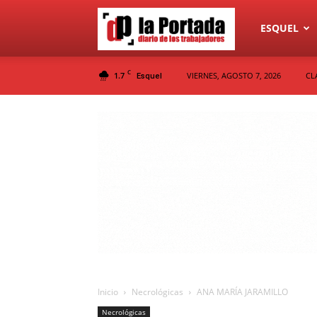
Diario
ESQUEL
C
1.7
VIERNES, AGOSTO 7, 2026
CL
Esquel
La
Portada
Inicio
Necrológicas
ANA MARÍA JARAMILLO
Necrológicas