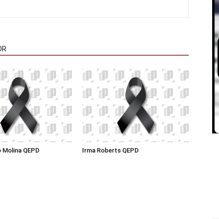
OR
o Molina QEPD
Irma Roberts QEPD