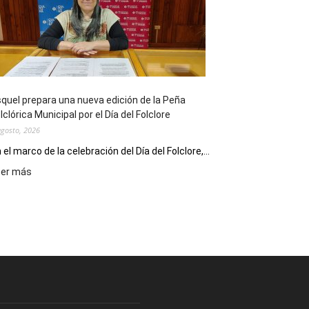
sus
90
años
con
un
Conversatorio
de
quel prepara una nueva edición de la Peña
Escritores
lclórica Municipal por el Día del Folclore
Locales
agosto, 2026
 el marco de la celebración del Día del Folclore,...
:
eer más
Esquel
prepara
una
nueva
edición
de
la
Peña
Folclórica