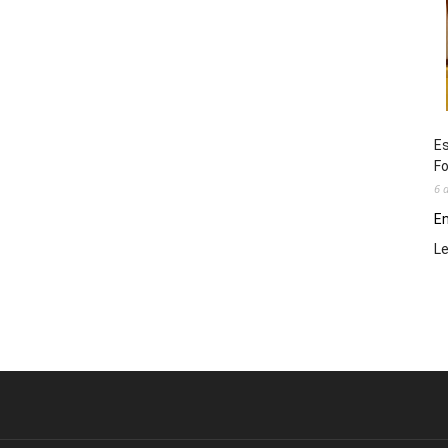
Es
Fo
6 
En
L