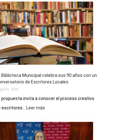
 Biblioteca Municipal celebra sus 90 años con un
nversatorio de Escritores Locales
agosto, 2026
 propuesta invita a conocer el proceso creativo
:
 escritores...
Leer más
La
Biblioteca
Municipal
celebra