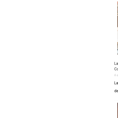
La
Co
6 
La
de