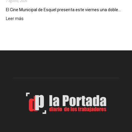
7 agosto, 2026
El Cine Municipal de Esquel presenta este viernes una doble...
:
Leer más
Este
viernes,
el
Cine
Municipal
presenta
dos
funciones
de
Spider
Man:
Un
Nuevo
Día