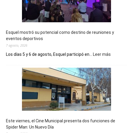
Esquel mostró su potencial como destino de reuniones y
eventos deportivos
7 agosto, 2026
:
Los días 5 y 6 de agosto, Esquel participó en...
Leer más
Esquel
mostró
su
potencial
como
destino
de
reuniones
y
eventos
Este viernes, el Cine Municipal presenta dos funciones de
deportivos
Spider Man: Un Nuevo Día