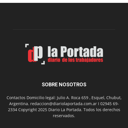
edición
de
la
Peña
Folclór
Municip
por
el
Día
del
Folclor
SOBRE NOSOTROS
Contactos Domicilio legal: Julio A. Roca 659 , Esquel, Chubut,
Argentina. redaccion@diariolaportada.com.ar I 02945 69-
2334 Copyright 2025 Diario La Portada. Todos los derechos
reservados.