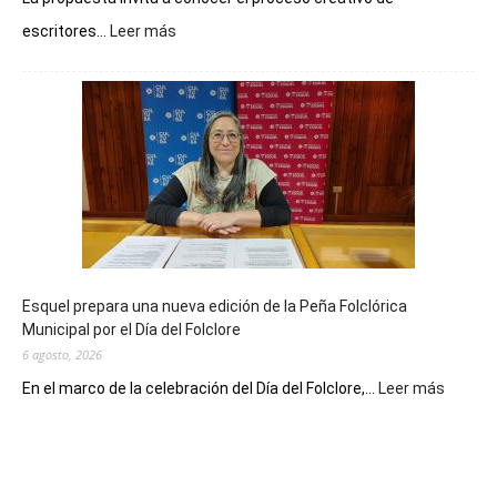
:
escritores...
Leer más
La
Biblioteca
Municipal
celebra
sus
90
años
con
un
Conversatorio
de
Esquel prepara una nueva edición de la Peña Folclórica
Escritores
Municipal por el Día del Folclore
Locales
6 agosto, 2026
:
En el marco de la celebración del Día del Folclore,...
Leer más
Esquel
prepar
una
nueva