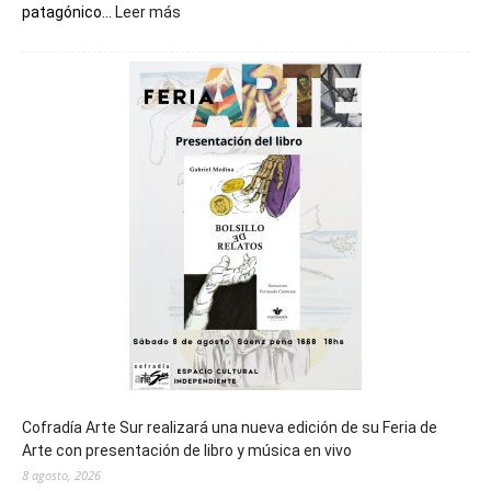
:
patagónico...
Leer más
Chubut
será
sede
del
cierre
general
de
los
Juegos
Epade
2027
Cofradía Arte Sur realizará una nueva edición de su Feria de
Arte con presentación de libro y música en vivo
8 agosto, 2026