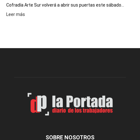
Cofradía Arte Sur volverá a abrir sus puertas este sábado...
:
Leer más
Cofradía
Arte
Sur
realizará
una
nueva
edición
de
su
Feria
de
Arte
con
presentación
de
libro
y
música
SOBRE NOSOTROS
en