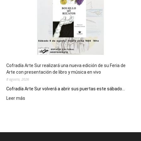
Juegos
Epade
2027
Cofradía Arte Sur realizará una nueva edición de su Feria de
Arte con presentación de libro y música en vivo
8 agosto, 2026
Cofradía Arte Sur volverá a abrir sus puertas este sábado...
:
Leer más
Cofradía
Arte
Sur
realizará
una
nueva