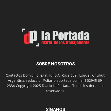
edición
de
su
Feria
de
Arte
con
presentación
de
libro
y
música
SOBRE NOSOTROS
en
vivo
Contactos Domicilio legal: Julio A. Roca 659 , Esquel, Chubut,
Argentina. redaccion@diariolaportada.com.ar I 02945 69-
2334 Copyright 2025 Diario La Portada. Todos los derechos
reservados.
SÍGANOS