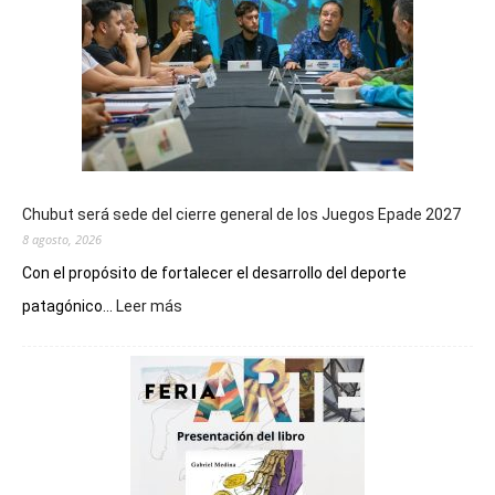
Chubut será sede del cierre general de los Juegos Epade 2027
8 agosto, 2026
Con el propósito de fortalecer el desarrollo del deporte
:
patagónico...
Leer más
Chubut
será
sede
del
cierre
general
de
los