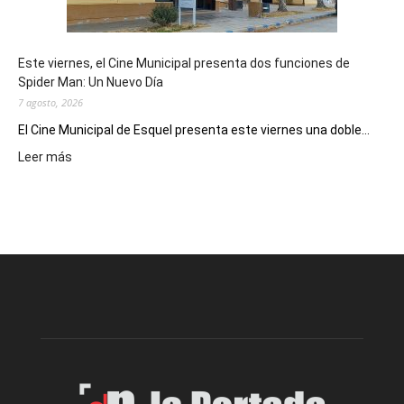
reuniones
y
eventos
Este viernes, el Cine Municipal presenta dos funciones de
deportivos
Spider Man: Un Nuevo Día
7 agosto, 2026
El Cine Municipal de Esquel presenta este viernes una doble...
:
Leer más
Este
viernes,
el
Cine
Municipal
presenta
dos
funciones
de
Spider
Man:
Un
Nuevo