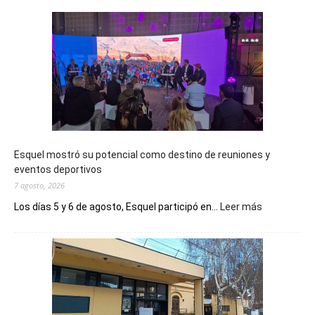
Esquel mostró su potencial como destino de reuniones y
eventos deportivos
7 agosto, 2026
:
Los días 5 y 6 de agosto, Esquel participó en...
Leer más
Esquel
mostró
su
potencial
como
destino
de