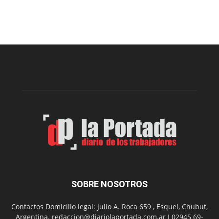
Cofradía
Arte
Sur
realizará
una
nueva
edición
de
su
Feria
de
Arte
con
presentación
de
libro
y
música
SOBRE NOSOTROS
en
vivo
Contactos Domicilio legal: Julio A. Roca 659 , Esquel, Chubut,
Argentina. redaccion@diariolaportada.com.ar I 02945 69-