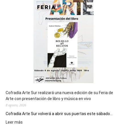
sede
del
cierre
general
de
los
Juegos
Epade
2027
Cofradía Arte Sur realizará una nueva edición de su Feria de
Arte con presentación de libro y música en vivo
8 agosto, 2026
Cofradía Arte Sur volverá a abrir sus puertas este sábado...
:
Leer más