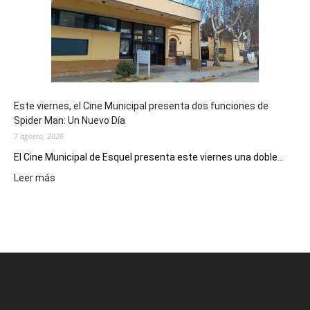
potencial
como
destino
de
reuniones
y
eventos
Este viernes, el Cine Municipal presenta dos funciones de
deportivos
Spider Man: Un Nuevo Día
7 agosto, 2026
El Cine Municipal de Esquel presenta este viernes una doble...
:
Leer más
Este
viernes,
el
Cine
Municipal
presenta
dos
funciones
de