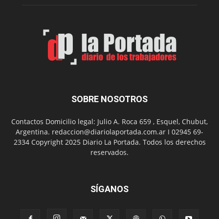
Spider
Man:
Un
Nuevo
Día
SOBRE NOSOTROS
Contactos Domicilio legal: Julio A. Roca 659 , Esquel, Chubut,
Argentina. redaccion@diariolaportada.com.ar I 02945 69-
2334 Copyright 2025 Diario La Portada. Todos los derechos
reservados.
SÍGANOS