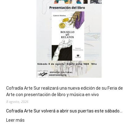
cierre
general
de
los
Juegos
Epade
2027
Cofradía Arte Sur realizará una nueva edición de su Feria de
Arte con presentación de libro y música en vivo
8 agosto, 2026
Cofradía Arte Sur volverá a abrir sus puertas este sábado...
:
Leer más
Cofradía
Arte