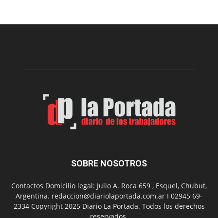
Sur
realizará
una
nueva
edición
de
su
Feria
de
Arte
con
presentación
de
libro
y
música
SOBRE NOSOTROS
en
vivo
Contactos Domicilio legal: Julio A. Roca 659 , Esquel, Chubut,
Argentina. redaccion@diariolaportada.com.ar I 02945 69-
2334 Copyright 2025 Diario La Portada. Todos los derechos
reservados.