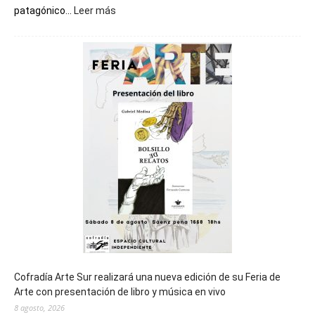
:
patagónico...
Leer más
Chubut
será
sede
del
cierre
general
de
los
Juegos
Epade
2027
Cofradía Arte Sur realizará una nueva edición de su Feria de
Arte con presentación de libro y música en vivo
8 agosto, 2026