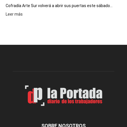
Cofradía Arte Sur volverá a abrir sus puertas este sábado...
:
Leer más
Cofradía
Arte
Sur
realizará
una
nueva
edición
de
su
Feria
de
Arte
con
presentación
de
libro
y
música
SOBRE NOSOTROS