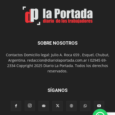
de
Arte
con
presentación
de
libro
y
música
SOBRE NOSOTROS
en
vivo
Contactos Domicilio legal: Julio A. Roca 659 , Esquel, Chubut,
Argentina. redaccion@diariolaportada.com.ar I 02945 69-
2334 Copyright 2025 Diario La Portada. Todos los derechos
reservados.
SÍGANOS