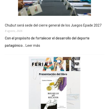
Chubut será sede del cierre general de los Juegos Epade 2027
8 agosto, 2026
Con el propósito de fortalecer el desarrollo del deporte
:
patagónico...
Leer más
Chubut
será
sede
del
cierre
general
de
los
Juegos
Epade
2027