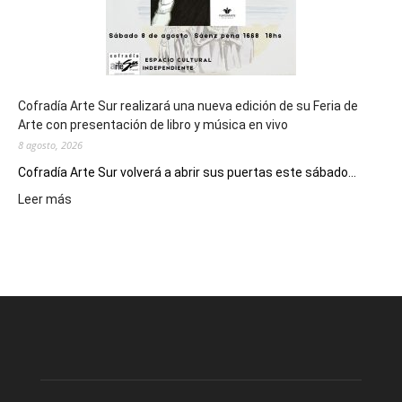
Cofradía Arte Sur realizará una nueva edición de su Feria de
Arte con presentación de libro y música en vivo
8 agosto, 2026
Cofradía Arte Sur volverá a abrir sus puertas este sábado...
:
Leer más
Cofradía
Arte
Sur
realizará
una
nueva
edición
de
su
Feria