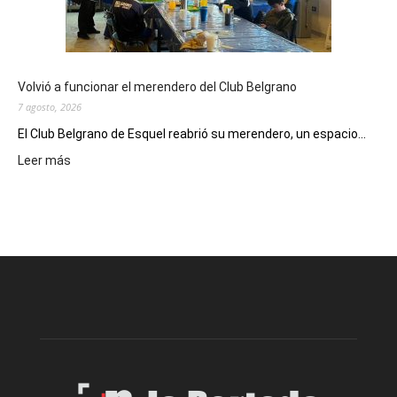
funciones
de
Spider
Man:
Un
Volvió a funcionar el merendero del Club Belgrano
Nuevo
7 agosto, 2026
Día
El Club Belgrano de Esquel reabrió su merendero, un espacio...
:
Leer más
Volvió
a
funcionar
el
merendero
del
Club
Belgrano