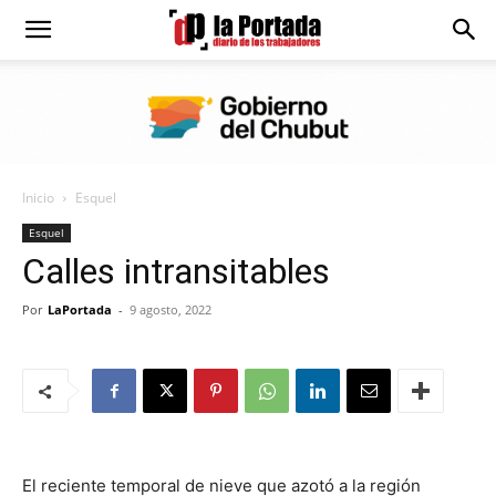
Diario
La
Inicio
Esquel
Portada
Esquel
Calles intransitables
Por
LaPortada
-
9 agosto, 2022
El reciente temporal de nieve que azotó a la región