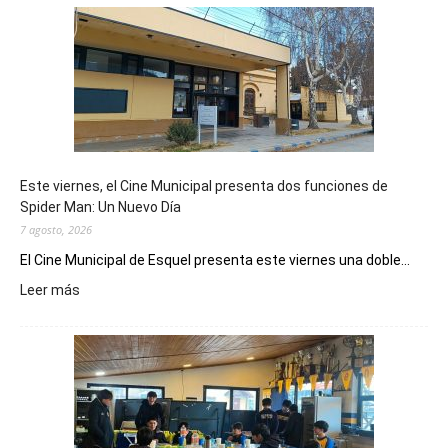
Este viernes, el Cine Municipal presenta dos funciones de
Spider Man: Un Nuevo Día
7 agosto, 2026
El Cine Municipal de Esquel presenta este viernes una doble...
:
Leer más
Este
viernes,
el
Cine
Municipal
presenta
dos