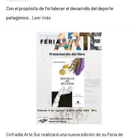
Con el propósito de fortalecer el desarrollo del deporte
:
patagónico...
Leer más
Chubut
será
sede
del
cierre
general
de
los
Juegos
Epade
2027
Cofradía Arte Sur realizará una nueva edición de su Feria de