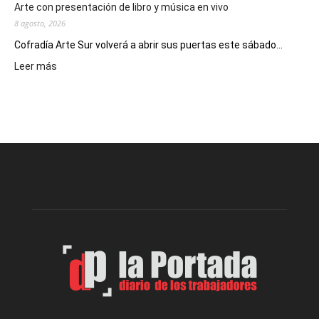
Arte con presentación de libro y música en vivo
8 agosto, 2026
Cofradía Arte Sur volverá a abrir sus puertas este sábado...
:
Leer más
Cofradía
Arte
Sur
realizará
una
nueva
edición
de
su
Feria
de
Arte
con
presentación
de
libro