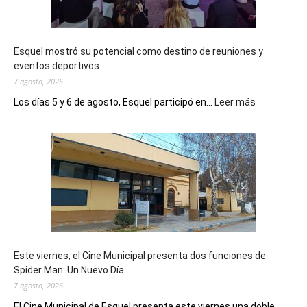
Esquel mostró su potencial como destino de reuniones y
eventos deportivos
7 agosto, 2026
:
Los días 5 y 6 de agosto, Esquel participó en...
Leer más
Esquel
mostró
su
potencial
como
destino
de
reuniones
y
eventos
Este viernes, el Cine Municipal presenta dos funciones de
deportivos
Spider Man: Un Nuevo Día
7 agosto, 2026
El Cine Municipal de Esquel presenta este viernes una doble...