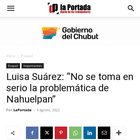
Diario
La
Inicio
Esquel
Portada
Esquel
Importantes
Luisa Suárez: “No se toma en
serio la problemática de
Nahuelpan”
Por
LaPortada
-
4 agosto, 2022