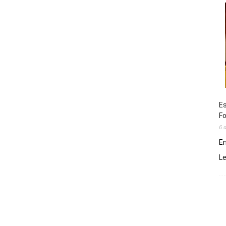
Es
Fo
6 
En
L