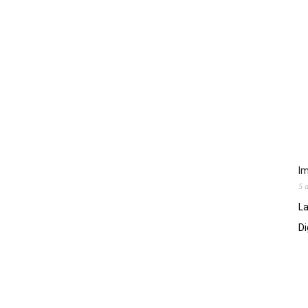
Im
5 
La
Di