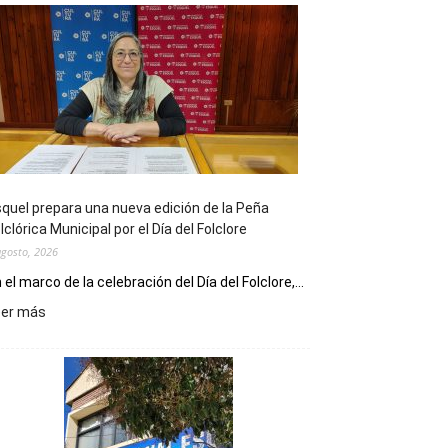
quel prepara una nueva edición de la Peña
lclórica Municipal por el Día del Folclore
agosto, 2026
 el marco de la celebración del Día del Folclore,...
:
eer más
Esquel
prepara
una
nueva
edición
de