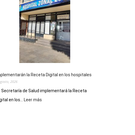
la
Peña
Folclórica
Municipal
por
el
Día
del
Folclore
plementarán la Receta Digital en los hospitales
agosto, 2026
 Secretaría de Salud implementará la Receta
:
gital en los...
Leer más
Implementarán
la
Receta
Digital
en