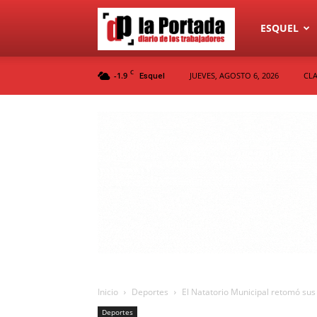
Diario
ESQUEL
C
-1.9
JUEVES, AGOSTO 6, 2026
CLA
Esquel
La
Portada
Inicio
Deportes
El Natatorio Municipal retomó sus
Deportes