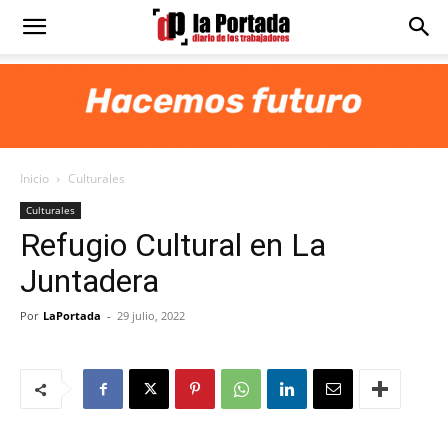
Diario
La
Inicio
Culturales
Portada
Culturales
Refugio Cultural en La
Juntadera
Por
LaPortada
-
29 julio, 2022