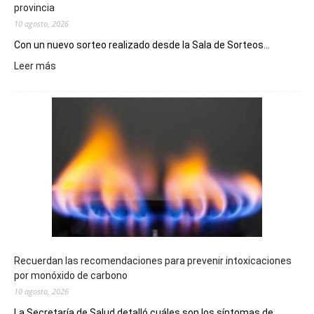
provincia
10 agosto, 2026
Con un nuevo sorteo realizado desde la Sala de Sorteos...
:
Leer más
El
Telebingo
Chubutense
repartió
premios
millonarios
en
toda
la
provincia
Recuerdan las recomendaciones para prevenir intoxicaciones
por monóxido de carbono
10 agosto, 2026
La Secretaría de Salud detalló cuáles son los síntomas de...