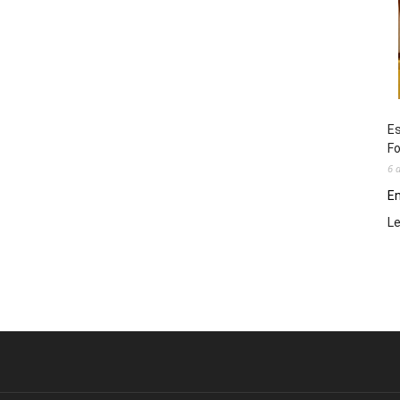
Es
Fo
6 
En
L