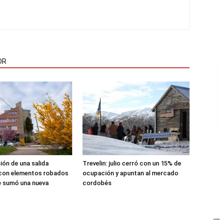
OR
sión de una salida
Trevelin: julio cerró con un 15% de
 con elementos robados
ocupación y apuntan al mercado
le sumó una nueva
cordobés