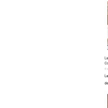
La
Co
6 
La
de