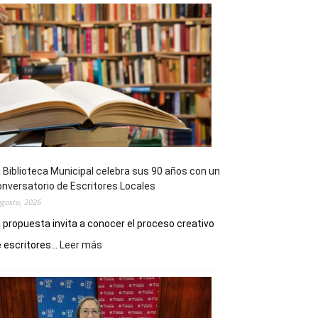
 Biblioteca Municipal celebra sus 90 años con un
nversatorio de Escritores Locales
agosto, 2026
 propuesta invita a conocer el proceso creativo
:
 escritores...
Leer más
La
Biblioteca
Municipal
celebra