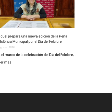
sus
90
años
con
un
Conversatorio
de
quel prepara una nueva edición de la Peña
Escritores
lclórica Municipal por el Día del Folclore
Locales
agosto, 2026
 el marco de la celebración del Día del Folclore,...
:
eer más
Esquel
prepara
una
nueva
edición
de
la
Peña
Folclórica