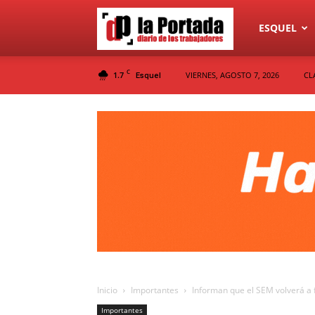
Diario
ESQUEL
C
1.7
VIERNES, AGOSTO 7, 2026
CL
Esquel
La
Portada
Inicio
Importantes
Informan que el SEM volverá a 
Importantes