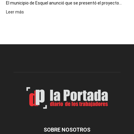
El municipio de Esquel anunció que se presentó el proyecto...
:
Leer más
Presentaron
proyecto
para
la
construcción
del
gimnasio
municipal
N°
2
en
el
barrio
Chanico
Navarro
SOBRE NOSOTROS