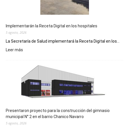
Implementarán la Receta Digital en los hospitales
5 agosto, 2026
La Secretaría de Salud implementará la Receta Digital en los...
:
Leer más
Implementarán
la
Receta
Digital
en
los
hospitales
Presentaron proyecto para la construcción del gimnasio
municipal N° 2 en el barrio Chanico Navarro
5 agosto, 2026