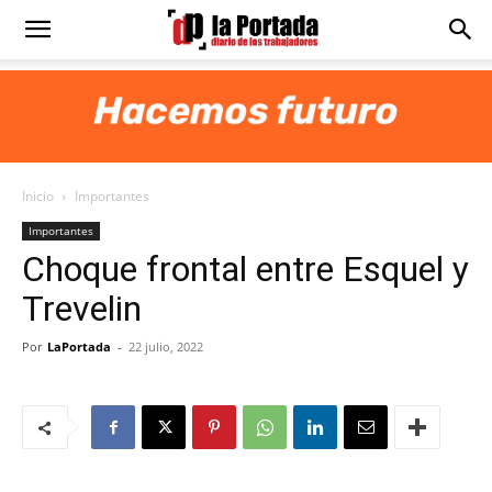
Diario
La
Inicio
Importantes
Portada
Importantes
Choque frontal entre Esquel y
Trevelin
Por
LaPortada
-
22 julio, 2022