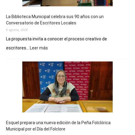
La Biblioteca Municipal celebra sus 90 años con un
Conversatorio de Escritores Locales
6 agosto, 2026
La propuesta invita a conocer el proceso creativo de
:
escritores...
Leer más
La
Biblioteca
Municipal
celebra
sus
90
años
con
un
Conversatorio
de
Esquel prepara una nueva edición de la Peña Folclórica
Escritores
Municipal por el Día del Folclore
Locales