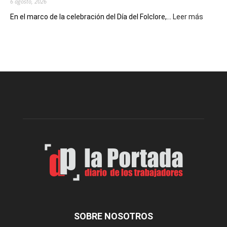
6 agosto, 2026
:
En el marco de la celebración del Día del Folclore,...
Leer más
Esquel
prepar
una
nueva
edición
de
la
Peña
Folclór
Municip
por
el
Día
del
Folclor
SOBRE NOSOTROS