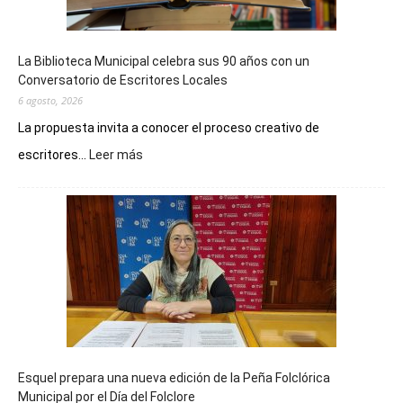
La Biblioteca Municipal celebra sus 90 años con un
Conversatorio de Escritores Locales
6 agosto, 2026
La propuesta invita a conocer el proceso creativo de
:
escritores...
Leer más
La
Biblioteca
Municipal
celebra
sus
90
años
con
un
Conversatorio
de
Esquel prepara una nueva edición de la Peña Folclórica
Escritores
Municipal por el Día del Folclore
Locales