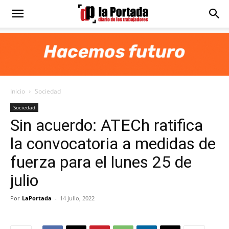
Diario
La
Inicio
Sociedad
Portada
Sociedad
Sin acuerdo: ATECh ratifica
la convocatoria a medidas de
fuerza para el lunes 25 de
julio
Por
LaPortada
-
14 julio, 2022