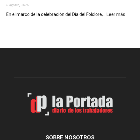
6 agosto, 2026
:
En el marco de la celebración del Día del Folclore,...
Leer más
Esquel
prepar
una
nueva
edición
de
la
Peña
Folclór
Municip
por
el
Día
del
Folclor
SOBRE NOSOTROS