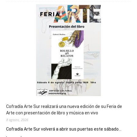
será
sede
del
cierre
general
de
los
Juegos
Epade
2027
Cofradía Arte Sur realizará una nueva edición de su Feria de
Arte con presentación de libro y música en vivo
8 agosto, 2026
Cofradía Arte Sur volverá a abrir sus puertas este sábado...