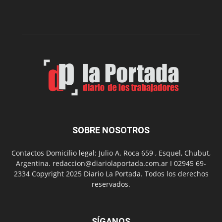
edición
de
su
Feria
de
Arte
con
presentación
de
libro
y
música
SOBRE NOSOTROS
en
vivo
Contactos Domicilio legal: Julio A. Roca 659 , Esquel, Chubut,
Argentina. redaccion@diariolaportada.com.ar I 02945 69-
2334 Copyright 2025 Diario La Portada. Todos los derechos
reservados.
SÍGANOS