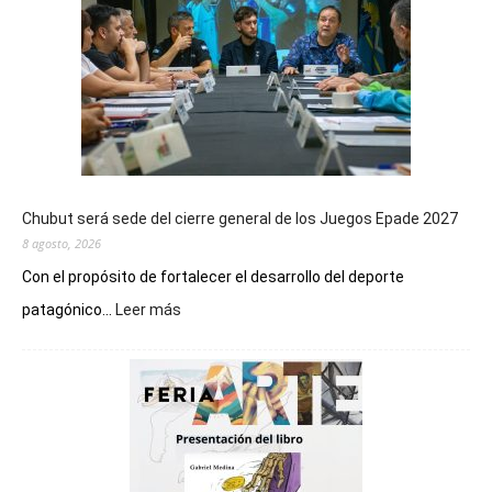
Chubut será sede del cierre general de los Juegos Epade 2027
8 agosto, 2026
Con el propósito de fortalecer el desarrollo del deporte
:
patagónico...
Leer más
Chubut
será
sede
del
cierre
general
de