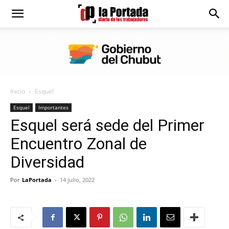
Diario
La
Inicio
Esquel
Portada
Esquel
Importantes
Esquel será sede del Primer
Encuentro Zonal de
Diversidad
Por
LaPortada
-
14 julio, 2022