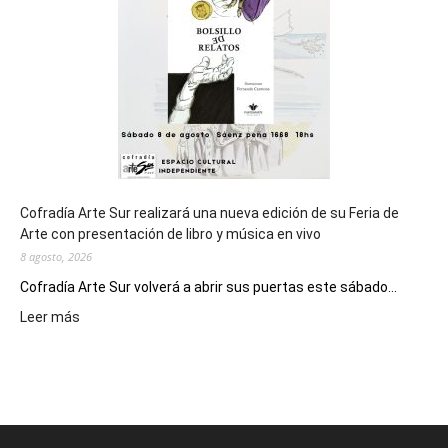
los
Juegos
Epade
2027
Cofradía Arte Sur realizará una nueva edición de su Feria de
Arte con presentación de libro y música en vivo
8 agosto, 2026
Cofradía Arte Sur volverá a abrir sus puertas este sábado...
:
Leer más
Cofradía
Arte
Sur
realizará
una
nueva