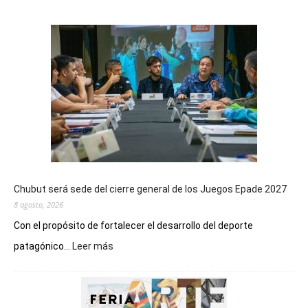
Chubut será sede del cierre general de los Juegos Epade 2027
8 agosto, 2026
Con el propósito de fortalecer el desarrollo del deporte
:
patagónico...
Leer más
Chubut
será
sede
del