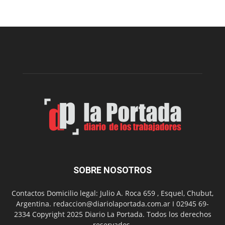
Sur
realizará
una
nueva
edición
de
su
Feria
de
Arte
con
presentación
de
libro
y
música
SOBRE NOSOTROS
en
vivo
Contactos Domicilio legal: Julio A. Roca 659 , Esquel, Chubut,
Argentina. redaccion@diariolaportada.com.ar I 02945 69-
2334 Copyright 2025 Diario La Portada. Todos los derechos
reservados.