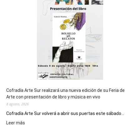
cierre
general
de
los
Juegos
Epade
2027
Cofradía Arte Sur realizará una nueva edición de su Feria de
Arte con presentación de libro y música en vivo
8 agosto, 2026
Cofradía Arte Sur volverá a abrir sus puertas este sábado...
:
Leer más
Cofradía
Arte