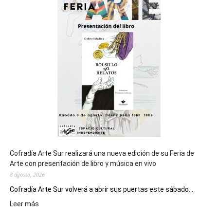
del
cierre
general
de
los
Juegos
Epade
2027
Cofradía Arte Sur realizará una nueva edición de su Feria de
Arte con presentación de libro y música en vivo
8 agosto, 2026
Cofradía Arte Sur volverá a abrir sus puertas este sábado...
:
Leer más
Cofradía