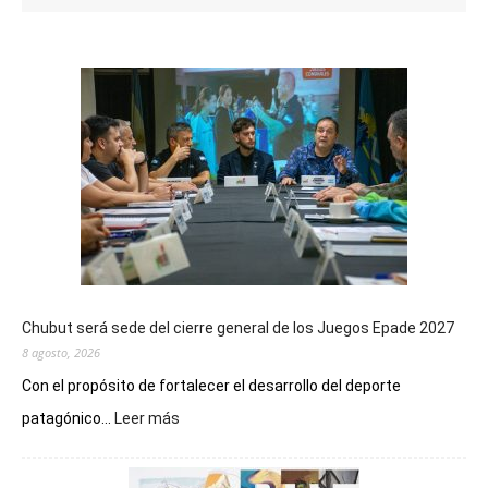
Chubut será sede del cierre general de los Juegos Epade 2027
8 agosto, 2026
Con el propósito de fortalecer el desarrollo del deporte
:
patagónico...
Leer más
Chubut
será
sede