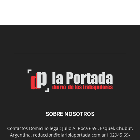
Arte
Sur
realizará
una
nueva
edición
de
su
Feria
de
Arte
con
presentación
de
libro
y
música
SOBRE NOSOTROS
en
vivo
Contactos Domicilio legal: Julio A. Roca 659 , Esquel, Chubut,
Argentina. redaccion@diariolaportada.com.ar I 02945 69-