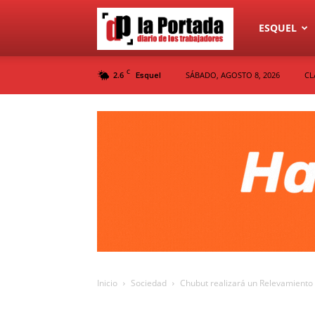
Diario
ESQUEL
C
2.6
SÁBADO, AGOSTO 8, 2026
CL
Esquel
La
Portada
Inicio
Sociedad
Chubut realizará un Relevamiento