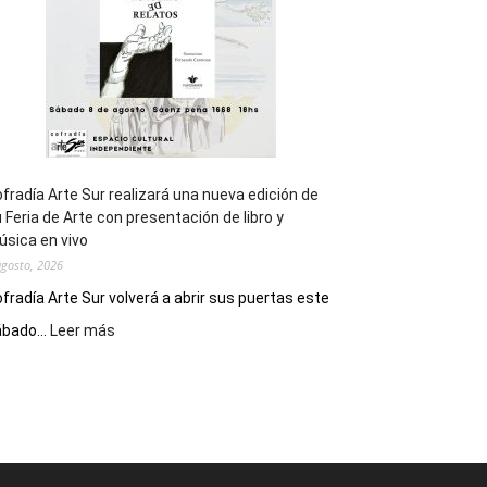
Epade
2027
fradía Arte Sur realizará una nueva edición de
 Feria de Arte con presentación de libro y
sica en vivo
agosto, 2026
fradía Arte Sur volverá a abrir sus puertas este
:
bado...
Leer más
Cofradía
Arte
Sur
realizará
una
nueva