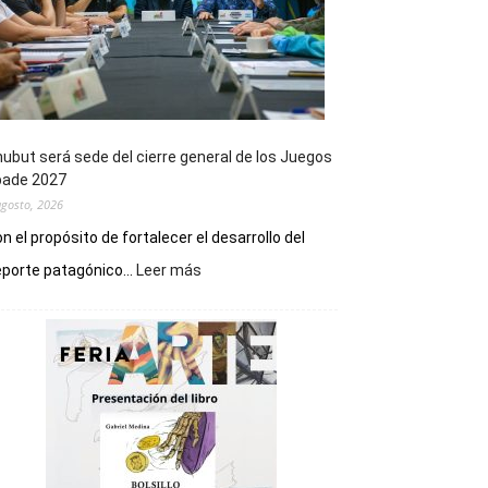
ubut será sede del cierre general de los Juegos
pade 2027
agosto, 2026
n el propósito de fortalecer el desarrollo del
:
porte patagónico...
Leer más
Chubut
será
sede
del
cierre
general
de
los
Juegos