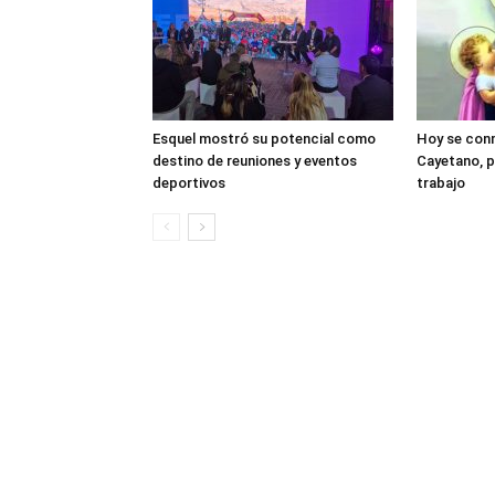
Esquel mostró su potencial como
Hoy se con
destino de reuniones y eventos
Cayetano, p
deportivos
trabajo