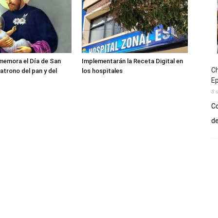
memora el Día de San
Implementarán la Receta Digital en
Ch
atrono del pan y del
los hospitales
E
8 
Co
de