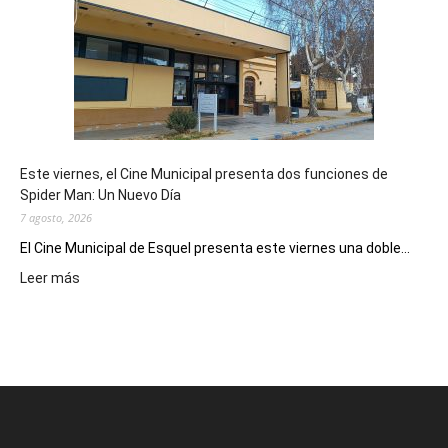
su
potencial
como
destino
de
reuniones
y
eventos
Este viernes, el Cine Municipal presenta dos funciones de
deportivos
Spider Man: Un Nuevo Día
7 agosto, 2026
El Cine Municipal de Esquel presenta este viernes una doble...
:
Leer más
Este
viernes,
el
Cine
Municipal
presenta
dos
funciones