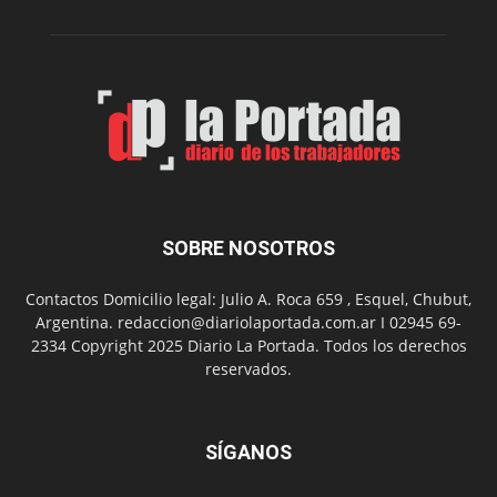
de
Spider
Man:
Un
Nuevo
Día
SOBRE NOSOTROS
Contactos Domicilio legal: Julio A. Roca 659 , Esquel, Chubut,
Argentina. redaccion@diariolaportada.com.ar I 02945 69-
2334 Copyright 2025 Diario La Portada. Todos los derechos
reservados.
SÍGANOS