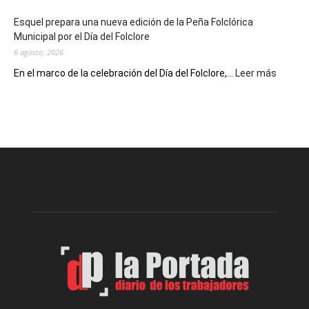
de
Esquel prepara una nueva edición de la Peña Folclórica
Escritores
Municipal por el Día del Folclore
Locales
6 agosto, 2026
:
En el marco de la celebración del Día del Folclore,...
Leer más
Esquel
prepar
una
nueva
edición
de
la
Peña
Folclór
Municip
por
el
Día
del
Folclor