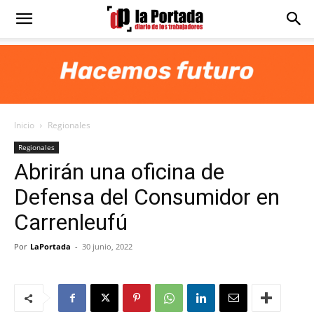
Diario
La
Inicio
Regionales
Portada
Regionales
Abrirán una oficina de
Defensa del Consumidor en
Carrenleufú
Por
LaPortada
-
30 junio, 2022