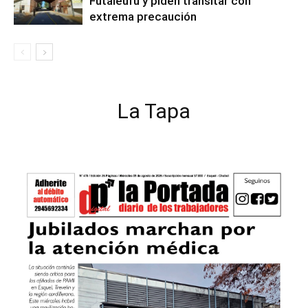
Futaleufú y piden transitar con
extrema precaución
La Tapa