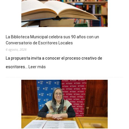
La Biblioteca Municipal celebra sus 90 años con un
Conversatorio de Escritores Locales
6 agosto, 2026
La propuesta invita a conocer el proceso creativo de
:
escritores...
Leer más
La
Biblioteca
Municipal
celebra
sus
90
años
con
un
Conversatorio