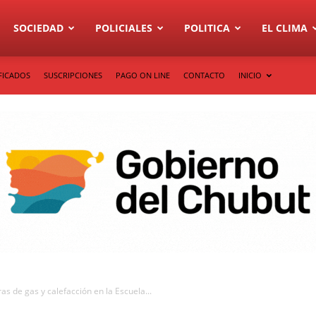
SOCIEDAD
POLICIALES
POLITICA
EL CLIMA
FICADOS
SUSCRIPCIONES
PAGO ON LINE
CONTACTO
INICIO
s de gas y calefacción en la Escuela...