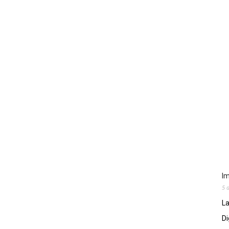
Im
5 
La
Di