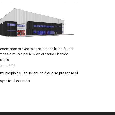
la
Receta
Digital
en
los
hospitales
esentaron proyecto para la construcción del
mnasio municipal N° 2 en el barrio Chanico
avarro
agosto, 2026
 municipio de Esquel anunció que se presentó el
:
oyecto...
Leer más
Presentaron
proyecto
para
la
construcción
del