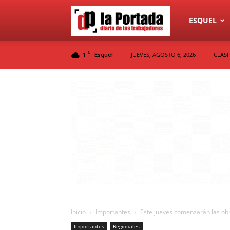
Diario
ESQUEL
C
1
JUEVES, AGOSTO 6, 2026
CLASI
Esquel
La
Portada
Inicio
Importantes
Este jueves comenzarán las obra
Importantes
Regionales