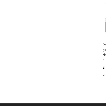
Pr
gi
N
5 
El
pr