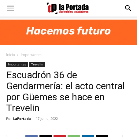
Diario
La
Inicio
Importantes
Portada
Importantes
Trevelin
Escuadrón 36 de
Gendarmería: el acto central
por Güemes se hace en
Trevelin
Por
LaPortada
-
17 junio, 2022