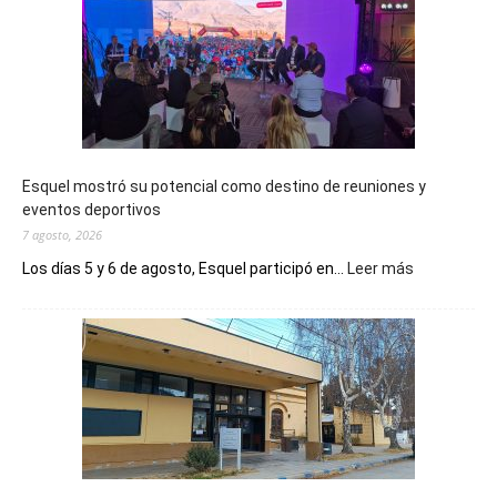
Esquel mostró su potencial como destino de reuniones y
eventos deportivos
7 agosto, 2026
:
Los días 5 y 6 de agosto, Esquel participó en...
Leer más
Esquel
mostró
su
potencial
como
destino
de
reuniones
y