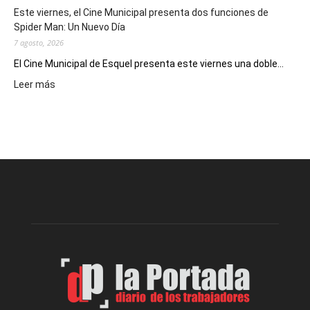
eventos
Este viernes, el Cine Municipal presenta dos funciones de
deportivos
Spider Man: Un Nuevo Día
7 agosto, 2026
El Cine Municipal de Esquel presenta este viernes una doble...
:
Leer más
Este
viernes,
el
Cine
Municipal
presenta
dos
funciones
de
Spider
Man:
Un
Nuevo
Día