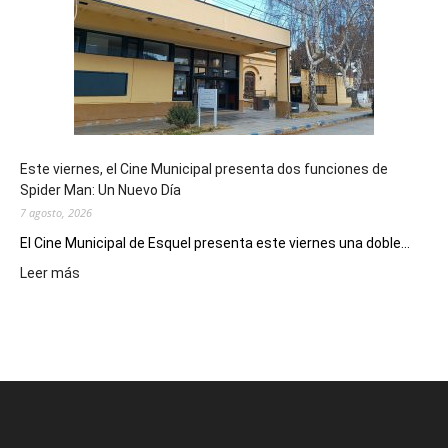
su
potencial
como
destino
de
reuniones
y
eventos
Este viernes, el Cine Municipal presenta dos funciones de
deportivos
Spider Man: Un Nuevo Día
7 agosto, 2026
El Cine Municipal de Esquel presenta este viernes una doble...
:
Leer más
Este
viernes,
el
Cine
Municipal
presenta
dos
funciones