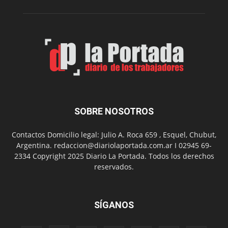
de
Spider
Man:
Un
Nuevo
Día
SOBRE NOSOTROS
Contactos Domicilio legal: Julio A. Roca 659 , Esquel, Chubut,
Argentina. redaccion@diariolaportada.com.ar I 02945 69-
2334 Copyright 2025 Diario La Portada. Todos los derechos
reservados.
SÍGANOS