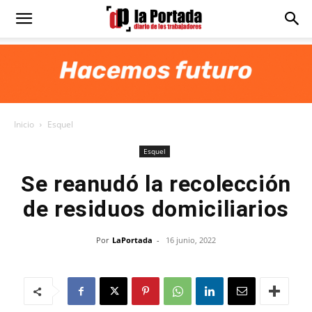
Diario
La
Inicio
Esquel
Portada
Esquel
Se reanudó la recolección
de residuos domiciliarios
Por
LaPortada
-
16 junio, 2022