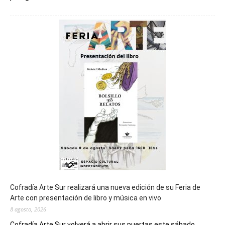
Chubut
será
sede
del
cierre
general
de
los
Juegos
Epade
2027
Cofradía Arte Sur realizará una nueva edición de su Feria de
Arte con presentación de libro y música en vivo
8 agosto, 2026
Cofradía Arte Sur volverá a abrir sus puertas este sábado...