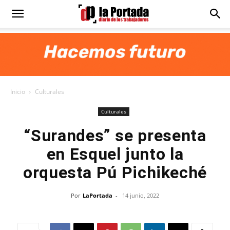
Diario
La
Inicio
Culturales
Portada
Culturales
“Surandes” se presenta
en Esquel junto la
orquesta Pú Pichikeché
Por
LaPortada
-
14 junio, 2022