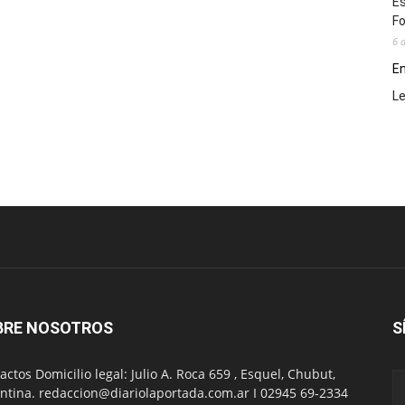
Es
Fo
6 
En
L
BRE NOSOTROS
S
actos Domicilio legal: Julio A. Roca 659 , Esquel, Chubut,
ntina. redaccion@diariolaportada.com.ar I 02945 69-2334