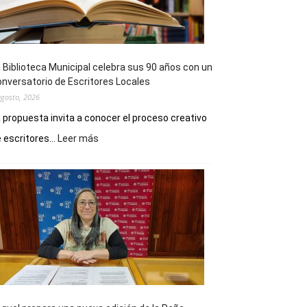
 Biblioteca Municipal celebra sus 90 años con un
nversatorio de Escritores Locales
agosto, 2026
 propuesta invita a conocer el proceso creativo
:
 escritores...
Leer más
La
Biblioteca
Municipal
celebra
sus
90
años
con
un
Conversatorio
de