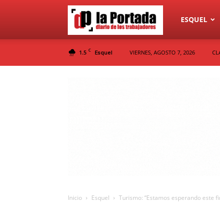
Diario
ESQUEL
C
1.5
VIERNES, AGOSTO 7, 2026
CL
Esquel
La
Portada
Inicio
Esquel
Turismo: “Estamos esperando este fi