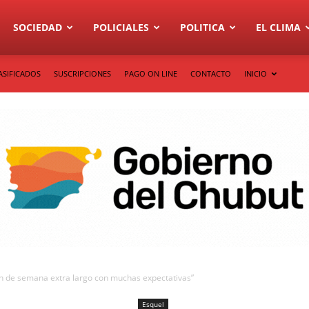
SOCIEDAD
POLICIALES
POLITICA
EL CLIMA
ASIFICADOS
SUSCRIPCIONES
PAGO ON LINE
CONTACTO
INICIO
n de semana extra largo con muchas expectativas”
Esquel