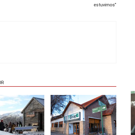
estuvimos”
OR