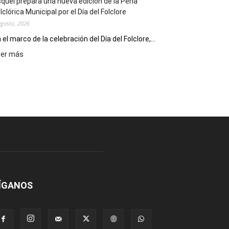
quel prepara una nueva edición de la Peña
Escritores
lclórica Municipal por el Día del Folclore
Locales
agosto, 2026
 el marco de la celebración del Día del Folclore,...
:
eer más
Esquel
prepara
una
nueva
edición
de
la
Peña
Folclórica
Municipal
por
el
ÍGANOS
Día
del
Folclore