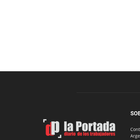
SO
Cont
Arge