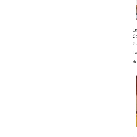
La
Co
6 
La
de