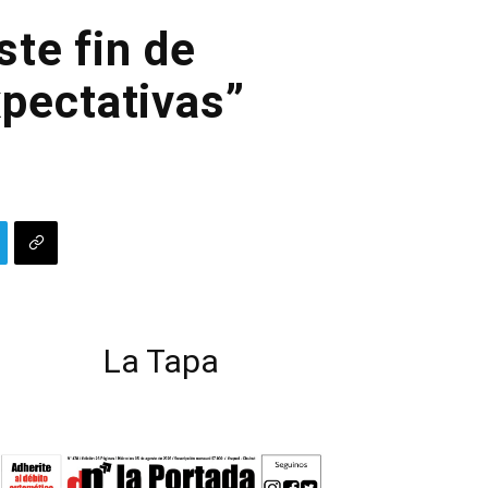
te fin de
pectativas”
La Tapa