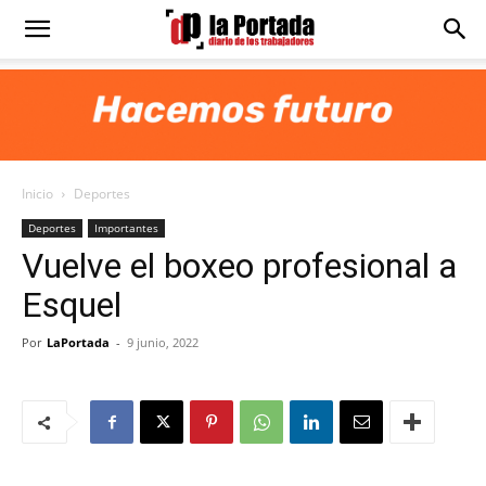
Diario
La
Inicio
Deportes
Portada
Deportes
Importantes
Vuelve el boxeo profesional a
Esquel
Por
LaPortada
-
9 junio, 2022