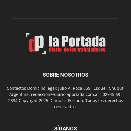
edición
de
su
Feria
de
Arte
con
presentación
de
libro
y
música
SOBRE NOSOTROS
en
vivo
Contactos Domicilio legal: Julio A. Roca 659 , Esquel, Chubut,
Argentina. redaccion@diariolaportada.com.ar I 02945 69-
2334 Copyright 2025 Diario La Portada. Todos los derechos
reservados.
SÍGANOS