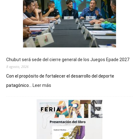
Chubut será sede del cierre general de los Juegos Epade 2027
8 agosto, 2026
Con el propósito de fortalecer el desarrollo del deporte
:
patagónico...
Leer más
Chubut
será
sede
del
cierre
general
de
los