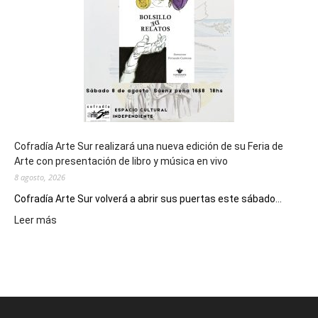
Juegos
Epade
2027
Cofradía Arte Sur realizará una nueva edición de su Feria de
Arte con presentación de libro y música en vivo
8 agosto, 2026
Cofradía Arte Sur volverá a abrir sus puertas este sábado...
:
Leer más
Cofradía
Arte
Sur
realizará
una
nueva