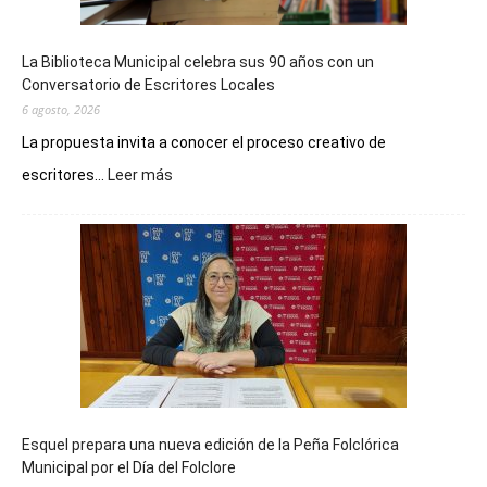
La Biblioteca Municipal celebra sus 90 años con un
Conversatorio de Escritores Locales
6 agosto, 2026
La propuesta invita a conocer el proceso creativo de
:
escritores...
Leer más
La
Biblioteca
Municipal
celebra
sus
90
años
con
un
Conversatorio
de
Esquel prepara una nueva edición de la Peña Folclórica
Escritores
Municipal por el Día del Folclore
Locales