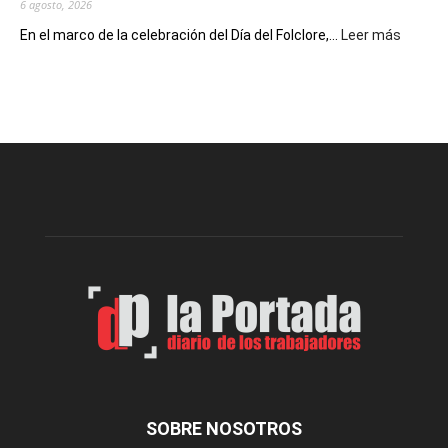
6 agosto, 2026
:
En el marco de la celebración del Día del Folclore,...
Leer más
Esquel
prepar
una
nueva
edición
de
la
Peña
Folclór
Municip
por
el
Día
del
Folclor
SOBRE NOSOTROS