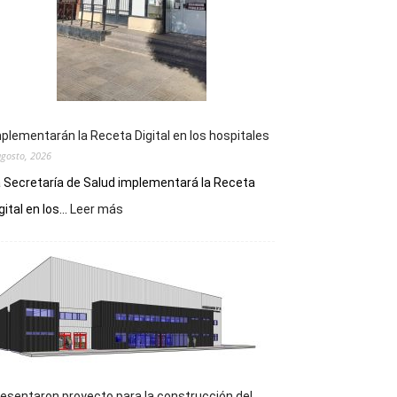
plementarán la Receta Digital en los hospitales
agosto, 2026
 Secretaría de Salud implementará la Receta
:
gital en los...
Leer más
Implementarán
la
Receta
Digital
en
los
hospitales
esentaron proyecto para la construcción del