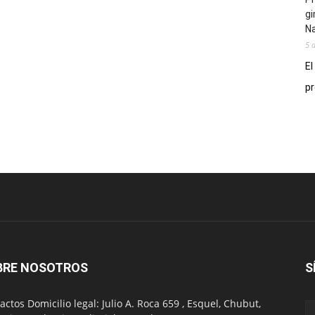
gi
N
5 
El
pr
BRE NOSOTROS
S
actos Domicilio legal: Julio A. Roca 659 , Esquel, Chubut,