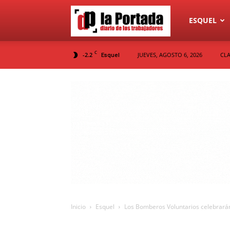
Diario
ESQUEL
C
-2.2
JUEVES, AGOSTO 6, 2026
CLA
Esquel
La
Portada
Inicio
Esquel
Los Bomberos Voluntarios celebrarán