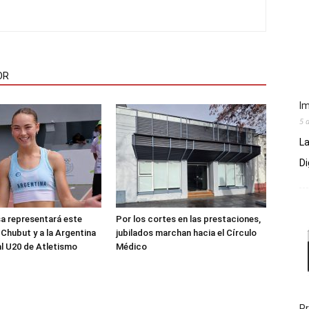
OR
Im
5 
La
Di
sa representará este
Por los cortes en las prestaciones,
 Chubut y a la Argentina
jubilados marchan hacia el Círculo
al U20 de Atletismo
Médico
Pr