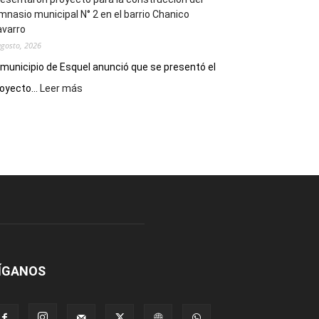
mnasio municipal N° 2 en el barrio Chanico
avarro
agosto, 2026
 municipio de Esquel anunció que se presentó el
:
oyecto...
Leer más
Presentaron
proyecto
para
la
construcción
del
gimnasio
municipal
N°
2
en
el
ÍGANOS
barrio
Chanico
Navarro