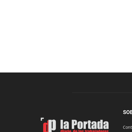
SO
Cont