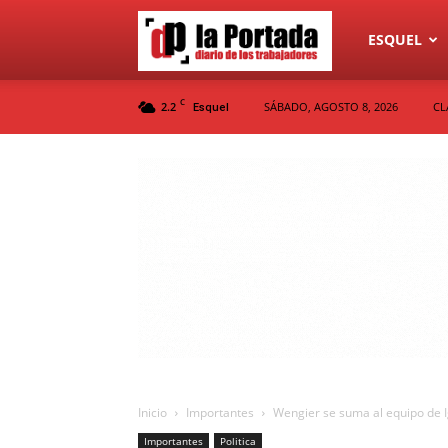
Diario
ESQUEL
C
2.2
SÁBADO, AGOSTO 8, 2026
CL
Esquel
La
Portada
Inicio
Importantes
Wengier se suma al equipo de 
Importantes
Politica