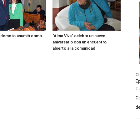
adomoto asumió como
“Alma Viva” celebra un nuevo
aniversario con un encuentro
abierto a la comunidad
Ch
E
8 
Co
de