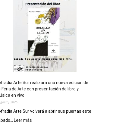
general
de
los
Juegos
Epade
2027
fradía Arte Sur realizará una nueva edición de
 Feria de Arte con presentación de libro y
sica en vivo
agosto, 2026
fradía Arte Sur volverá a abrir sus puertas este
:
bado...
Leer más
Cofradía
Arte