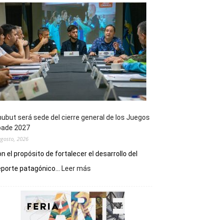
ubut será sede del cierre general de los Juegos
pade 2027
agosto, 2026
n el propósito de fortalecer el desarrollo del
:
porte patagónico...
Leer más
Chubut
será
sede
del
cierre