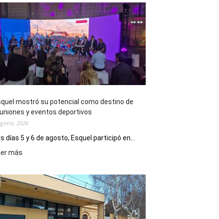
quel mostró su potencial como destino de
uniones y eventos deportivos
agosto, 2026
s días 5 y 6 de agosto, Esquel participó en...
:
eer más
Esquel
mostró
su
potencial
como
destino