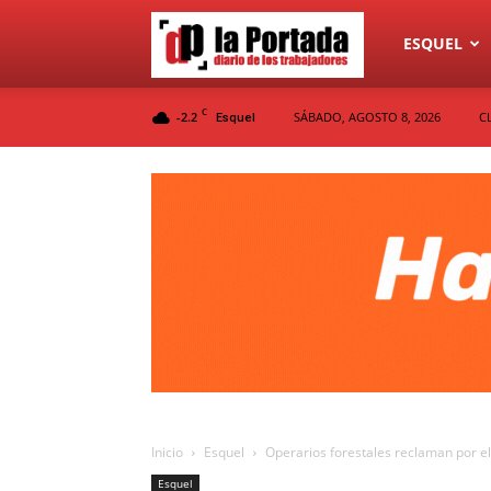
Diario
ESQUEL
C
-2.2
SÁBADO, AGOSTO 8, 2026
C
Esquel
La
Portada
Inicio
Esquel
Operarios forestales reclaman por e
Esquel