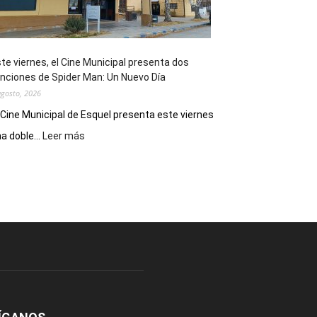
de
reuniones
y
eventos
te viernes, el Cine Municipal presenta dos
deportivos
nciones de Spider Man: Un Nuevo Día
agosto, 2026
 Cine Municipal de Esquel presenta este viernes
:
a doble...
Leer más
Este
viernes,
el
Cine
Municipal
presenta
dos
funciones
de
Spider
Man:
Un