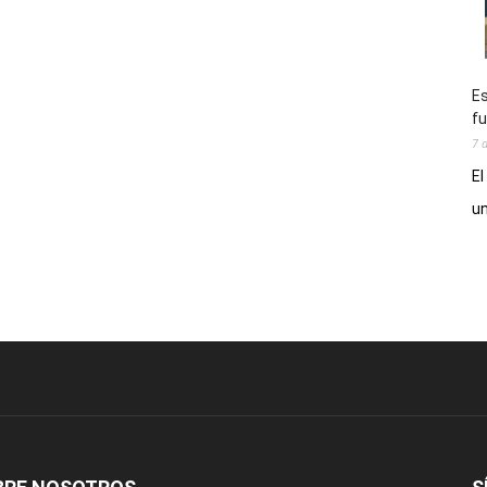
Es
fu
7 
El
un