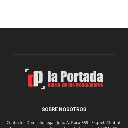
Este
viernes,
el
Cine
Municipal
presenta
dos
funciones
de
Spider
Man:
Un
Nuevo
Día
SOBRE NOSOTROS
Contactos Domicilio legal: Julio A. Roca 659 , Esquel, Chubut,