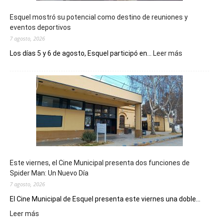
Esquel mostró su potencial como destino de reuniones y
eventos deportivos
7 agosto, 2026
:
Los días 5 y 6 de agosto, Esquel participó en...
Leer más
Esquel
mostró
su
potencial
como
destino
de
reuniones
y
eventos
Este viernes, el Cine Municipal presenta dos funciones de
deportivos
Spider Man: Un Nuevo Día
7 agosto, 2026
El Cine Municipal de Esquel presenta este viernes una doble...
:
Leer más