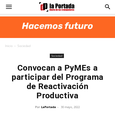
Diario
La
Inicio
Sociedad
Portada
Sociedad
Convocan a PyMEs a
participar del Programa
de Reactivación
Productiva
Por
LaPortada
-
30 mayo, 2022