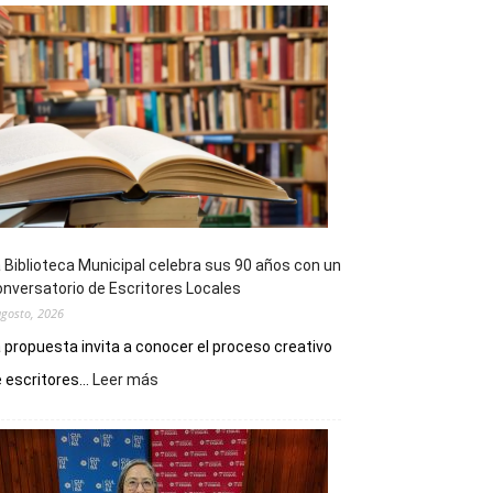
 Biblioteca Municipal celebra sus 90 años con un
nversatorio de Escritores Locales
agosto, 2026
 propuesta invita a conocer el proceso creativo
:
 escritores...
Leer más
La
Biblioteca
Municipal
celebra