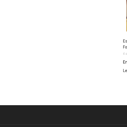
Es
Fo
6 
En
L