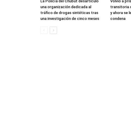
La Policía del Chubut desarticuló
Volvió a pri
una organización dedicada al
transitoria
tráfico de drogas sintéticas tras
y ahora se 
una investigación de cinco meses
condena