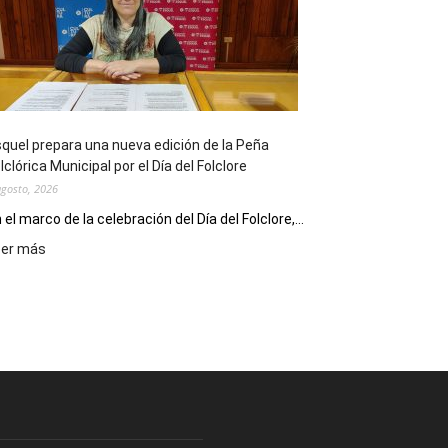
sus
90
años
con
un
Conversatorio
de
quel prepara una nueva edición de la Peña
Escritores
lclórica Municipal por el Día del Folclore
Locales
agosto, 2026
 el marco de la celebración del Día del Folclore,...
:
eer más
Esquel
prepara
una
nueva
edición
de
la
Peña
Folclórica