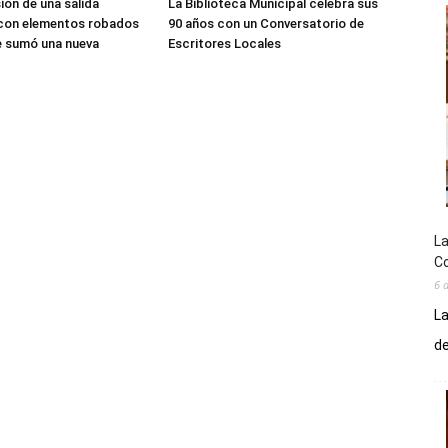
sión de una salida
La Biblioteca Municipal celebra sus
 con elementos robados
90 años con un Conversatorio de
le sumó una nueva
Escritores Locales
La
Co
6 
La
de