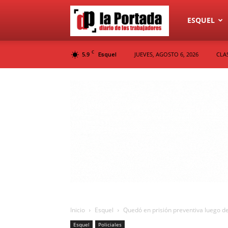
Diario
ESQUEL
C
5.9
JUEVES, AGOSTO 6, 2026
CLA
Esquel
La
Portada
Inicio
Esquel
Quedó en prisión preventiva luego de
Esquel
Policiales