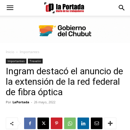
Diario
La
Inicio
Importantes
Portada
Importantes
Trevelin
Ingram destacó el anuncio de
la extensión de la red federal
de fibra óptica
Por
LaPortada
-
26 mayo, 2022