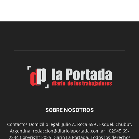
prepar
una
nueva
edición
de
la
Peña
Folclór
Municip
por
el
Día
del
Folclor
SOBRE NOSOTROS
Contactos Domicilio legal: Julio A. Roca 659 , Esquel, Chubut,
Argentina. redaccion@diariolaportada.com.ar I 02945 69-
2334 Copyright 2025 Diario La Portada. Todos los derechos