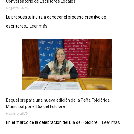
Conversatorio de Escritores Locales
6 agosto, 2026
La propuesta invita a conocer el proceso creativo de
:
escritores...
Leer más
La
Biblioteca
Municipal
celebra
sus
90
años
con
un
Conversatorio
de
Esquel prepara una nueva edición de la Peña Folclórica
Escritores
Municipal por el Día del Folclore
Locales
6 agosto, 2026
:
En el marco de la celebración del Día del Folclore,...
Leer más
Esquel