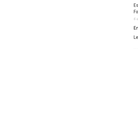
Es
Fo
6 
En
L