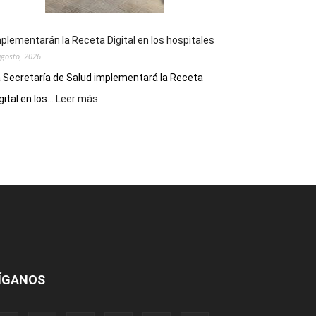
plementarán la Receta Digital en los hospitales
agosto, 2026
 Secretaría de Salud implementará la Receta
:
gital en los...
Leer más
Implementarán
la
Receta
Digital
en
los
hospitales
ÍGANOS