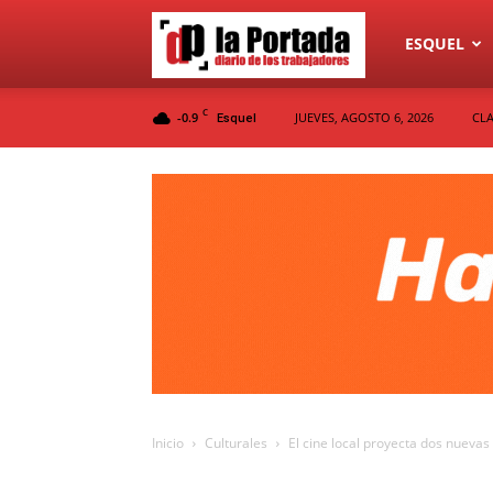
Diario
ESQUEL
C
-0.9
JUEVES, AGOSTO 6, 2026
CLA
Esquel
La
Portada
Inicio
Culturales
El cine local proyecta dos nuevas 