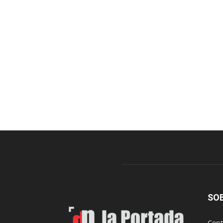
SO
Cont