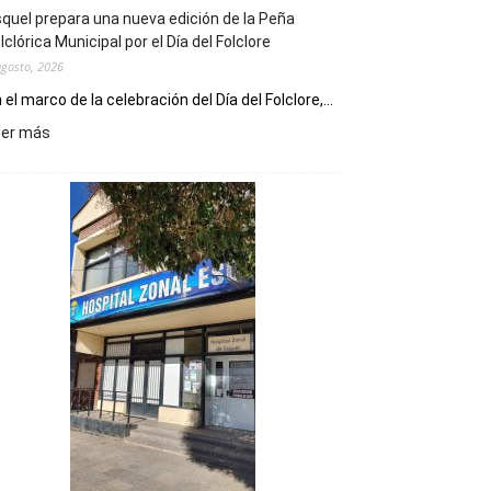
quel prepara una nueva edición de la Peña
lclórica Municipal por el Día del Folclore
agosto, 2026
 el marco de la celebración del Día del Folclore,...
:
eer más
Esquel
prepara
una
nueva
edición
de
la
Peña
Folclórica
Municipal
por
el
Día
del
Folclore