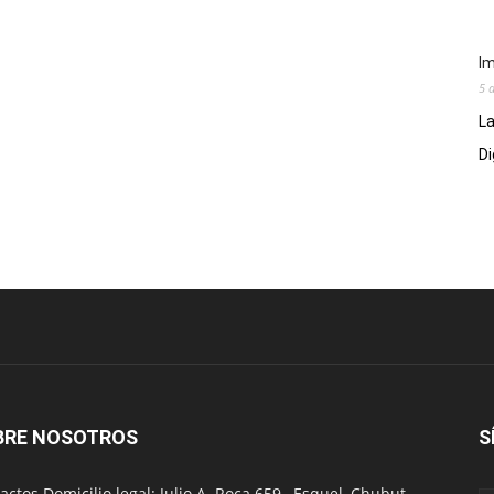
Im
5 
La
Di
BRE NOSOTROS
S
actos Domicilio legal: Julio A. Roca 659 , Esquel, Chubut,