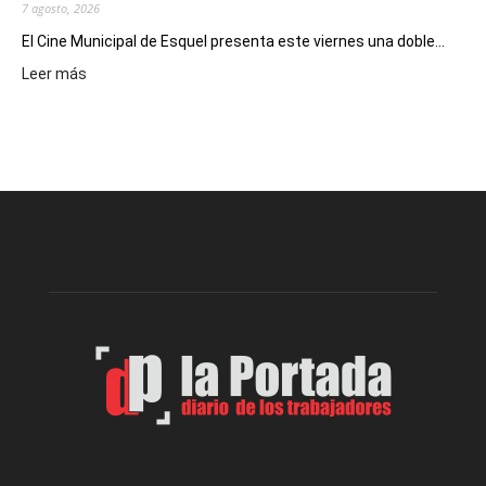
7 agosto, 2026
El Cine Municipal de Esquel presenta este viernes una doble...
:
Leer más
Este
viernes,
el
Cine
Municipal
presenta
dos
funciones
de
Spider
Man:
Un
Nuevo
Día