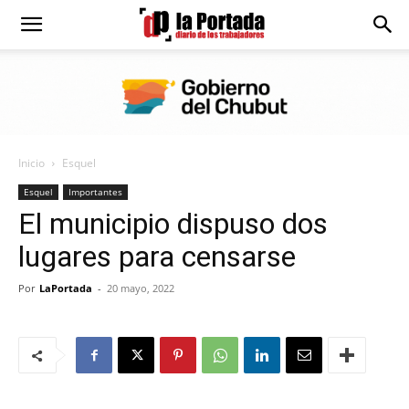
Diario
La
Inicio
Esquel
Portada
Esquel
Importantes
El municipio dispuso dos
lugares para censarse
Por
LaPortada
-
20 mayo, 2022