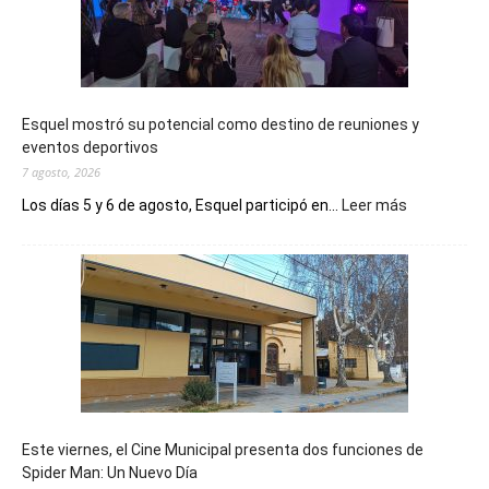
Esquel mostró su potencial como destino de reuniones y
eventos deportivos
7 agosto, 2026
:
Los días 5 y 6 de agosto, Esquel participó en...
Leer más
Esquel
mostró
su
potencial
como
destino
de
reuniones
y
eventos
Este viernes, el Cine Municipal presenta dos funciones de
deportivos
Spider Man: Un Nuevo Día