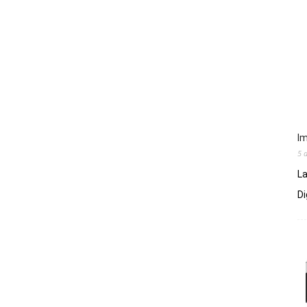
Im
5 
La
Di