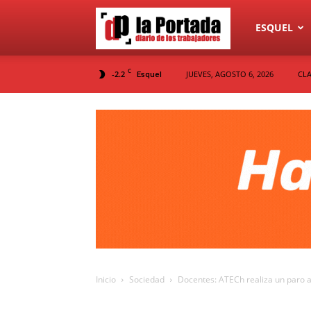
Diario
ESQUEL
C
-2.2
JUEVES, AGOSTO 6, 2026
CLA
Esquel
La
Portada
Inicio
Sociedad
Docentes: ATECh realiza un paro a