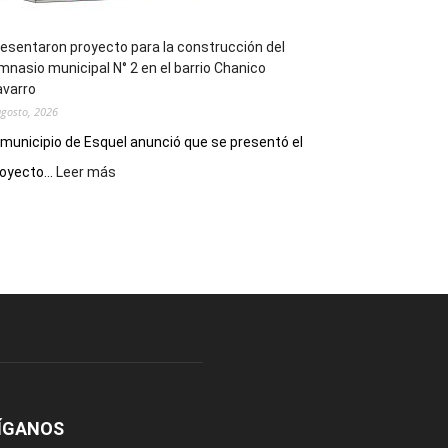
esentaron proyecto para la construcción del
mnasio municipal N° 2 en el barrio Chanico
avarro
agosto, 2026
 municipio de Esquel anunció que se presentó el
:
oyecto...
Leer más
Presentaron
proyecto
para
la
construcción
del
gimnasio
municipal
N°
2
en
el
ÍGANOS
barrio