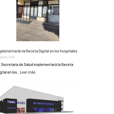
plementarán la Receta Digital en los hospitales
agosto, 2026
 Secretaría de Salud implementará la Receta
:
gital en los...
Leer más
Implementarán
la
Receta
Digital
en
los
hospitales