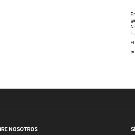
Pr
gi
N
5 
El
pr
BRE NOSOTROS
S