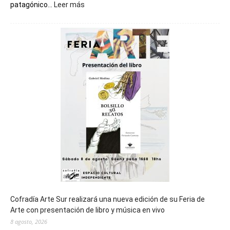
:
patagónico...
Leer más
Chubut
será
sede
del
cierre
general
de
los
Juegos
Epade
2027
Cofradía Arte Sur realizará una nueva edición de su Feria de
Arte con presentación de libro y música en vivo
8 agosto, 2026