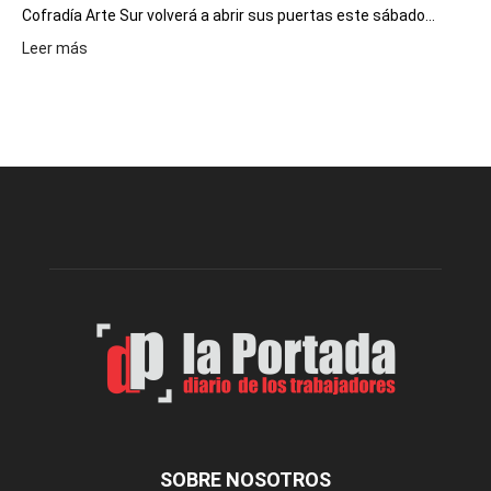
Cofradía Arte Sur volverá a abrir sus puertas este sábado...
:
Leer más
Cofradía
Arte
Sur
realizará
una
nueva
edición
de
su
Feria
de
Arte
con
presentación
de
libro
y
música
SOBRE NOSOTROS
en